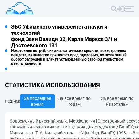
ЭБС Уфимского университета науки и
технологий
фонд Заки Валиди 32, Карла Маркса 3/1 и
Достоевского 131
Незаконное потребление наркотических средств, психотропных
веществ, их аналогов причиняет вред здоровью, их незаконный
оборот запрещен и влечет установленную законодательством
ответственность
СТАТИСТИКА ИСПОЛЬЗОВАНИЯ
За последнее
За все время по
За все время по
Режим:
время
годам
кварталам
Современный русский язык. Морфология [Электронный ресурс]
грамматического анализа и задания для студентов / БашГУ; сос
Миниярова. Т. А. Кильдибекова. — Уфа: Изд. БашГУ, 1998. — Эл
публикации. — Доступ возможен через Электронную библиоте