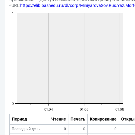
<URL:
https://elib.bashedu.ru/dl/corp/MiniyarovaSov.Rus.Yaz.Morf
Период
Чтение
Печать
Копирование
Откры
Последний день
0
0
0