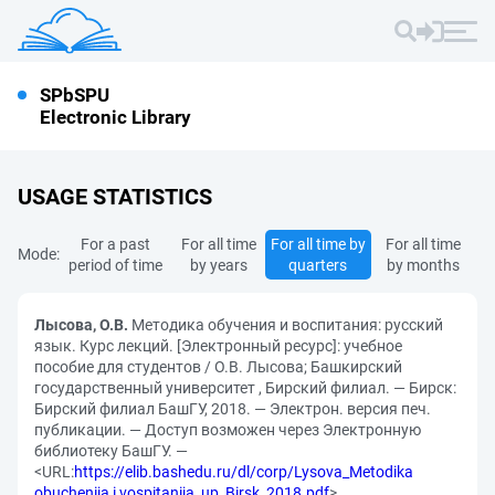
SPbSPU
Electronic Library
USAGE STATISTICS
For a past
For all time
For all time by
For all time
Mode:
period of time
by years
quarters
by months
Лысова, О.В.
Методика обучения и воспитания: русский
язык. Курс лекций. [Электронный ресурс]: учебное
пособие для студентов / О.В. Лысова; Башкирский
государственный университет , Бирский филиал. — Бирск:
Бирский филиал БашГУ, 2018. — Электрон. версия печ.
публикации. — Доступ возможен через Электронную
библиотеку БашГУ. —
<URL:
https://elib.bashedu.ru/dl/corp/Lysova_Metodika
obuchenija i vospitanija_up_Birsk_2018.pdf
>.