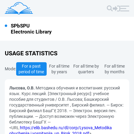
SPbSPU
Electronic Library
USAGE STATISTICS
For a past
For all time
For all time by
For all time
Mode:
period of time
by years
quarters
by months
Лысова, О.В.
Методика обучения и воспитания: русский
язык. Курс лекций. [Электронный ресурс]: учебное
пособие для студентов / О.В. Лысова; Башкирский
государственный университет , Бирский филиал. — Бирск:
Бирский филиал БашГУ, 2018. — Электрон. версия печ.
публикации. — Доступ возможен через Электронную
библиотеку БашГУ. —
<URL:
https://elib.bashedu.ru/dl/corp/Lysova_Metodika
obuchenija i vospitanija_up_Birsk_2018.pdf
>.