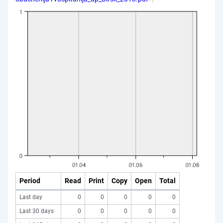
Period
Read
Print
Copy
Open
Total
Last day
0
0
0
0
0
Last 30 days
0
0
0
0
0