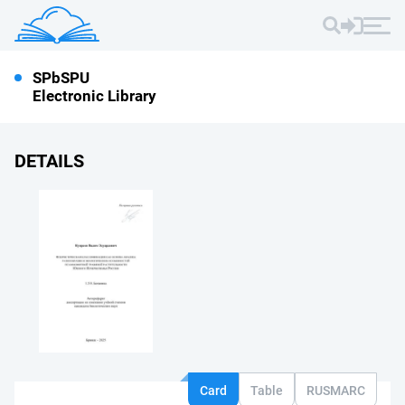
SPbSPU
Electronic Library
DETAILS
Card
Table
RUSMARC