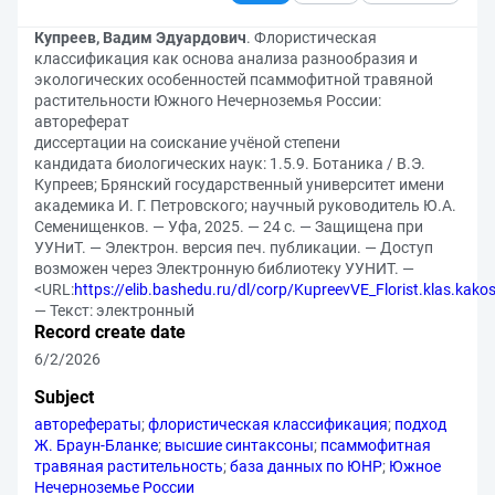
Купреев, Вадим Эдуардович
. Флористическая
классификация как основа анализа разнообразия и
экологических особенностей псаммофитной травяной
растительности Южного Нечерноземья России:
автореферат
диссертации на соискание учёной степени
кандидата биологических наук: 1.5.9. Ботаника / В.Э.
Купреев; Брянский государственный университет имени
академика И. Г. Петровского; научный руководитель Ю.А.
Семенищенков. — Уфа, 2025. — 24 с. — Защищена при
УУНиТ. — Электрон. версия печ. публикации. — Доступ
возможен через Электронную библиотеку УУНИТ. —
<URL:
https://elib.bashedu.ru/dl/corp/KupreevVE_Florist.klas.kak
— Текст: электронный
Record create date
6/2/2026
Subject
авторефераты
;
флористическая классификация
;
подход
Ж. Браун-Бланке
;
высшие синтаксоны
;
псаммофитная
травяная растительность
;
база данных по ЮНР
;
Южное
Нечерноземье России