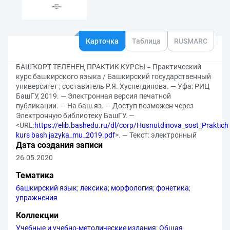
Карточка
Таблица
RUSMARC
БАШҠОРТ ТЕЛЕНЕҢ ПРАКТИК КУРСЫ = Практический
курс башкирского языка / Башкирский государственный
университет ; составитель Р.Я. Хуснетдинова. — Уфа: РИЦ
БашГУ, 2019. — Электронная версия печатной
публикации. — На баш.яз. — Доступ возможен через
Электронную библиотеку БашГУ. —
<URL:
https://elib.bashedu.ru/dl/corp/Husnutdinova_sost_Praktich
kurs bash jazyka_mu_2019.pdf
>. — Текст: электронный
Дата создания записи
26.05.2020
Тематика
башкирский язык
;
лексика
;
морфология
;
фонетика
;
упражнения
Коллекции
Учебные и учебно-методические издания
;
Общая