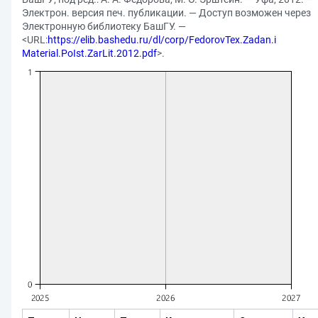
Электрон. версия печ. публикации. — Доступ возможен через
Электронную библиотеку БашГУ. —
<URL:
https://elib.bashedu.ru/dl/corp/FedorovTex.Zadan.i
Material.PoIst.ZarLit.2012.pdf
>.