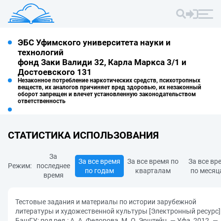
ЭБС Уфимского университета науки и
технологий
фонд Заки Валиди 32, Карла Маркса 3/1 и
Достоевского 131
Незаконное потребление наркотических средств, психотропных
веществ, их аналогов причиняет вред здоровью, их незаконный
оборот запрещен и влечет установленную законодательством
ответственность
СТАТИСТИКА ИСПОЛЬЗОВАНИЯ
За
За все время
За все время по
За все вр
Режим:
последнее
по годам
кварталам
по месяц
время
Тестовые задания и материалы по истории зарубежной
литературы и художественной культуры [Электронный ресурс]
БашГУ; под ред.: А. А. Федорова, М. О. Эрштейн. — Уфа, 2012. —