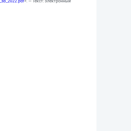
n_sb_2022.pdf
>. — Текст: электронный