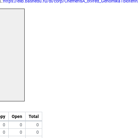
L:
https://elib.bashedu.ru/dl/corp/ChemerisA_otvred_Genomika i bioteh
opy
Open
Total
0
0
0
0
0
0