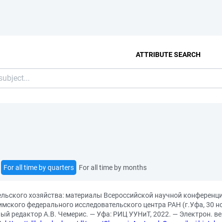
ATTRIBUTE SEARCH
For all time by quarters
For all time by months
сельского хозяйства: материалы Всероссийской научной конферен
мского федерального исследовательского центра РАН (г.Уфа, 30 ноя
нный редактор А.В. Чемерис. — Уфа: РИЦ УУНиТ, 2022. — Электрон. 