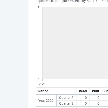
через Электронную библиотеку БашГУ. — <UR
Period
Read
Print
C
Quarter 2
0
0
Year 2026
Quarter 3
0
0