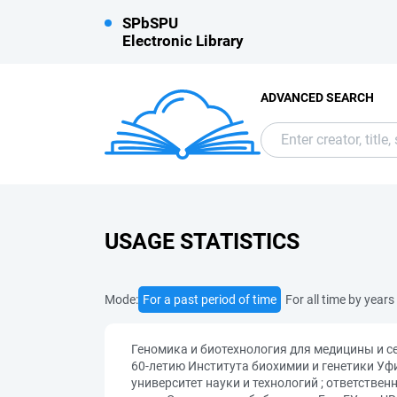
SPbSPU
Electronic Library
ADVANCED SEARCH
USAGE STATISTICS
Mode:
For a past period of time
For all time by years
Геномика и биотехнология для медицины и 
60-летию Института биохимии и генетики Уфи
университет науки и технологий ; ответстве