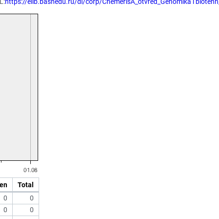
L:
https://elib.bashedu.ru/dl/corp/ChemerisA_otvred_Genomika i bioteh
en
Total
0
0
0
0