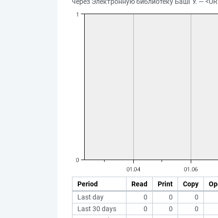
через Электронную библиотеку БашГУ. — <UR
Period
Read
Print
Copy
Op
Last day
0
0
0
Last 30 days
0
0
0