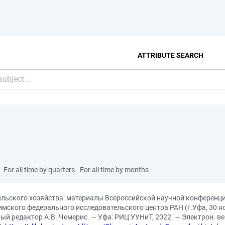
ATTRIBUTE SEARCH
For all time by quarters
For all time by months
сельского хозяйства: материалы Всероссийской научной конферен
мского федерального исследовательского центра РАН (г.Уфа, 30 ноя
нный редактор А.В. Чемерис. — Уфа: РИЦ УУНиТ, 2022. — Электрон. 