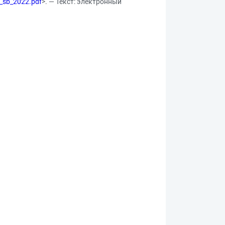
n_sb_2022.pdf
>. — Текст: электронный