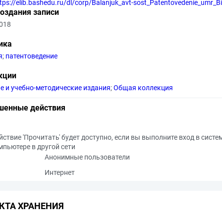
tps://elib.bashedu.ru/dl/corp/Balanjuk_avt-sost_Patentovedenie_umr_B
создания записи
2018
ика
я
;
патентоведение
кции
е и учебно-методические издания
;
Общая коллекция
шенные действия
йствие 'Прочитать' будет доступно, если вы выполните вход в систе
мпьютере в другой сети
Анонимные пользователи
Интернет
КТА ХРАНЕНИЯ