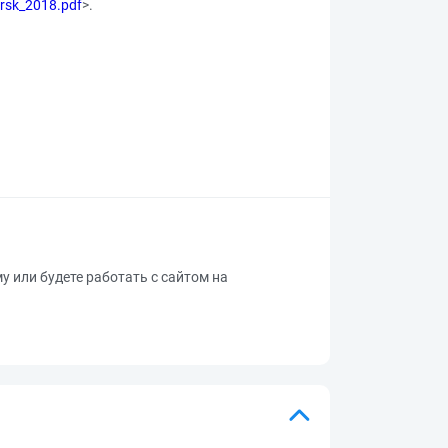
irsk_2018.pdf
>.
му или будете работать с сайтом на