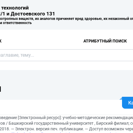
 технологий
/1 и Достоевского 131
хотропных веществ, их аналогов причиняет вред здоровью, их незаконный о
м ответственность
К
АТРИБУТНЫЙ ПОИСК
Я
К
оведение [Электронный ресурс]: учебно-методические рекомендац
ов / Башкирский государственный университет , Бирский филиал; с
2018. — Электрон. версия печ. публикации. — Доступ возможен че