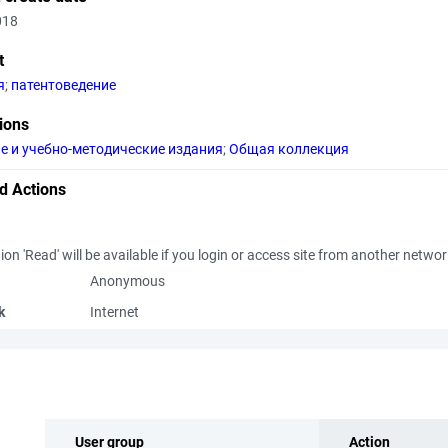
018
t
я
;
патентоведение
tions
е и учебно-методические издания
;
Общая коллекция
d Actions
ion 'Read' will be available if you login or access site from another netwo
Anonymous
k
Internet
User group
Action