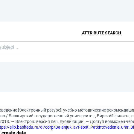
ATTRIBUTE SEARCH
оведение [Электронный ресурс]: учебно-методические рекомендац
ов / Башкирский государственный университет , Бирский филиал; с
2018. — Электрон. версия печ. публикации. — Доступ возможен че
tps://elib.bashedu.ru/dl/corp/Balanjuk_avt-sost_Patentovedenie_umr_B
 create date