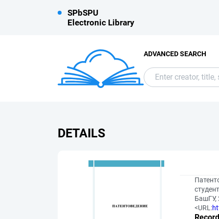
SPbSPU
Electronic Library
ADVANCED SEARCH
DETAILS
Патент
студент
БашГУ, 
<URL:
ht
Record