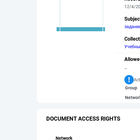
12/4/2
Subjec
задани
Collec
Учебны
Allowe
–
Act
Group
Networ
DOCUMENT ACCESS RIGHTS
Network