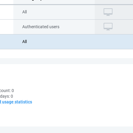
All
Authenticated users
All
count:
0
 days:
0
d usage statistics