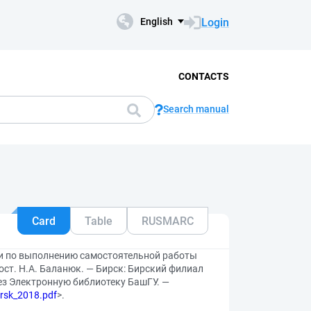
Login
English
CONTACTS
Search manual
Card
Table
RUSMARC
ии по выполнению самостоятельной работы
ост. Н.А. Баланюк. — Бирск: Бирский филиал
рез Электронную библиотеку БашГУ. —
irsk_2018.pdf
>.