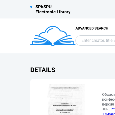
SPbSPU
Electronic Library
ADVANCED SEARCH
DETAILS
Общест
конфере
версия
<URL:
ht
17мая2