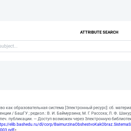
ATTRIBUTE SEARCH
во как образовательная система [Электронный ресурс]: сб. матер
нции / БашГУ ; редкол.: В. И. Баймурзина; М. Г. Рассоха; Л. Ф. Шак
 печ. публикации. — Доступ возможен через Электронную библиоте
tps://elib.bashedu.ru/dl/corp/BaimurzinaObshestvoKakObraz.Sistem
003.pdf
>.