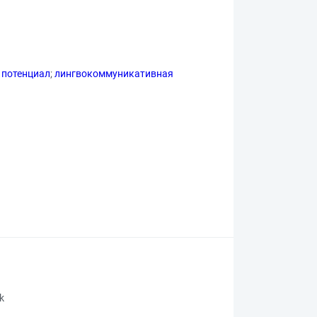
 потенциал
;
лингвокоммуникативная
rk