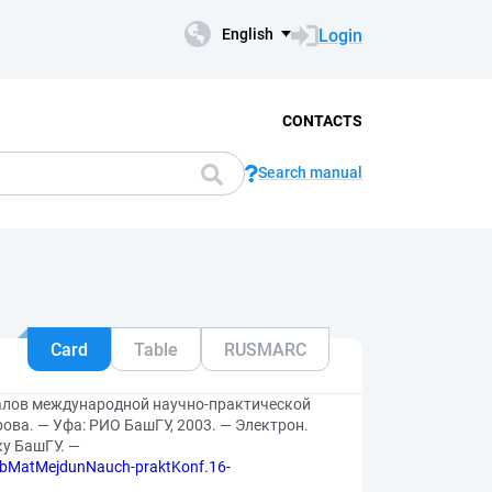
Login
English
CONTACTS
Search manual
Card
Table
RUSMARC
иалов международной научно-практической
урова. — Уфа: РИО БашГУ, 2003. — Электрон.
ку БашГУ. —
aSbMatMejdunNauch-praktKonf.16-