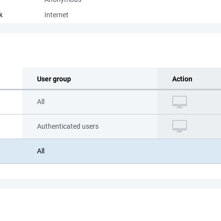
k
Internet
User group
Action
All
Authenticated users
All