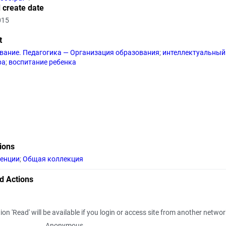
 create date
015
t
вание. Педагогика — Организация образования
;
интеллектуальный
ра
;
воспитание ребенка
tions
енции
;
Общая коллекция
d Actions
ion 'Read' will be available if you login or access site from another netwo
Anonymous