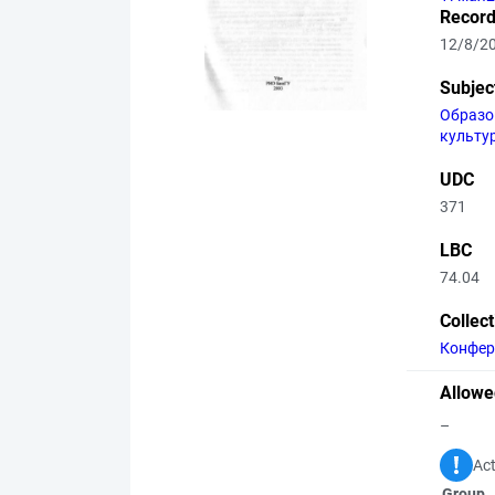
Record
12/8/2
Subjec
Образо
культу
UDC
371
LBC
74.04
Collec
Конфер
Allowe
–
Act
Group