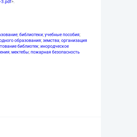
-3.pdf
>.
азование
;
библиотеки
;
учебные пособия
;
одного образования
;
земства
;
организация
тование библиотек
;
инородческое
ления
;
мектебы
;
пожарная безопасность