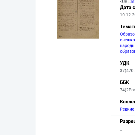
<URL:
h
Дата 
10.12.
Темат
Образо
внешко
народн
образо
УДК
37(470.
ББК
74(2Ро
Колле
Редкие
Разре
–