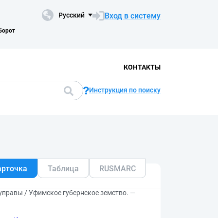
Вход в систему
Русский
борот
КОНТАКТЫ
Инструкция по поиску
арточка
Таблица
RUSMARC
правы / Уфимское губернское земство. —