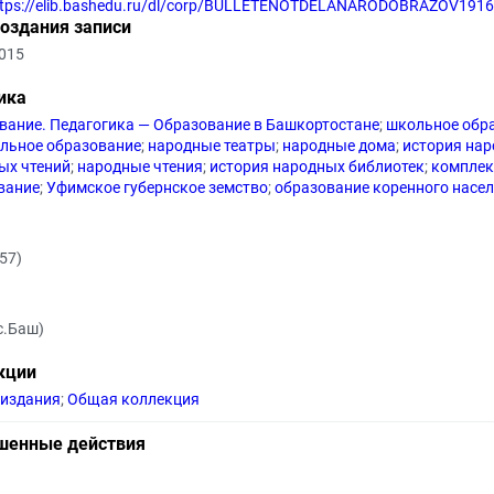
ttps://elib.bashedu.ru/dl/corp/BULLETENOTDELANARODOBRAZOV1916
создания записи
2015
ика
вание. Педагогика — Образование в Башкортостане
;
школьное обр
льное образование
;
народные театры
;
народные дома
;
история нар
ых чтений
;
народные чтения
;
история народных библиотек
;
комплек
вание
;
Уфимское губернское земство
;
образование коренного насе
57)
с.Баш)
кции
 издания
;
Общая коллекция
шенные действия