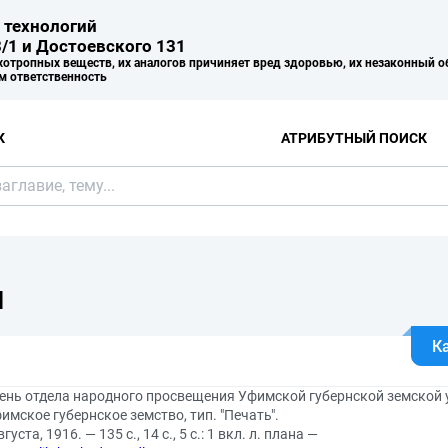
 технологий
/1 и Достоевского 131
хотропных веществ, их аналогов причиняет вред здоровью, их незаконный о
м ответственность
К
АТРИБУТНЫЙ ПОИСК
Я
К
ень отдела народного просвещения Уфимской губернской земской у
имское губернское земство, тип. "Печать".
густа, 1916. — 135 с., 14 с., 5 с.: 1 вкл. л. плана —