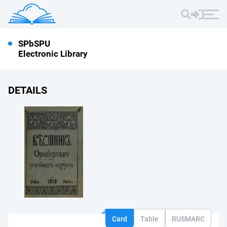
SPbSPU
Electronic Library
DETAILS
Card
Table
RUSMARC