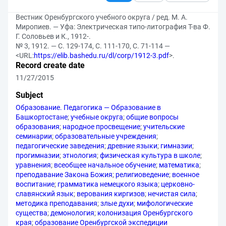
Вестник Оренбургского учебного округа / ред. М. А.
Миропиев. — Уфа: Электрическая типо-литография Т-ва Ф.
Г. Соловьев и К., 1912-.
№ 3, 1912. — С. 129-174, С. 111-170, С. 71-114 —
<URL:
https://elib.bashedu.ru/dl/corp/1912-3.pdf
>.
Record create date
11/27/2015
Subject
Образование. Педагогика — Образование в
Башкортостане
;
учебные округа
;
общие вопросы
образования
;
народное просвещение
;
учительские
семинарии
;
образовательные учреждения
;
педагогические заведения
;
древние языки
;
гимназии
;
прогимназии
;
этнология
;
физическая культура в школе
;
уравнения
;
всеобщее начальное обучение
;
математика
;
преподавание Закона Божия
;
религиоведение
;
военное
воспитание
;
грамматика немецкого языка
;
церковно-
славянский язык
;
верования киргизов
;
нечистая сила
;
методика преподавания
;
злые духи
;
мифологические
существа
;
демонология
;
колонизация Оренбургского
края
;
образование Оренбургской экспедиции