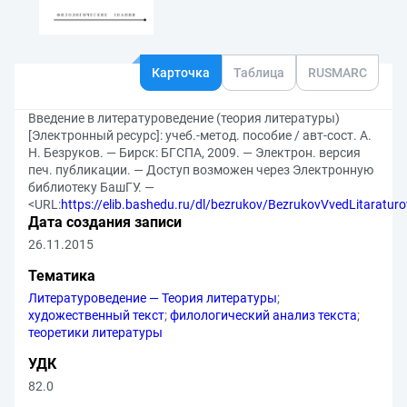
Карточка
Таблица
RUSMARC
Введение в литературоведение (теория литературы)
[Электронный ресурс]: учеб.-метод. пособие / авт-сост. А.
Н. Безруков. — Бирск: БГСПА, 2009. — Электрон. версия
печ. публикации. — Доступ возможен через Электронную
библиотеку БашГУ. —
<URL:
https://elib.bashedu.ru/dl/bezrukov/BezrukovVvedLitaratur
Дата создания записи
26.11.2015
Тематика
Литературоведение — Теория литературы
;
художественный текст
;
филологический анализ текста
;
теоретики литературы
УДК
82.0