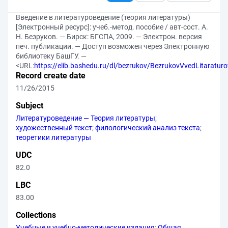
Введение в литературоведение (теория литературы)
[Электронный ресурс]: учеб.-метод. пособие / авт-сост. А.
Н. Безруков. — Бирск: БГСПА, 2009. — Электрон. версия
печ. публикации. — Доступ возможен через Электронную
библиотеку БашГУ. —
<URL:
https://elib.bashedu.ru/dl/bezrukov/BezrukovVvedLitaratur
Record create date
11/26/2015
Subject
Литературоведение — Теория литературы
;
художественный текст
;
филологический анализ текста
;
теоретики литературы
UDC
82.0
LBC
83.00
Collections
Учебные и учебно-методические издания
;
Общая