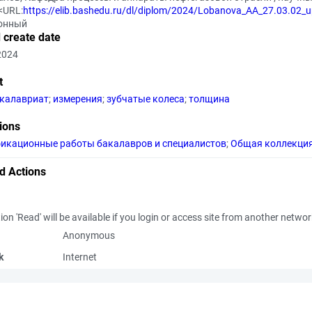
 <URL:
https://elib.bashedu.ru/dl/diplom/2024/Lobanova_AA_27.03.02_
онный
 create date
2024
t
калавриат
;
измерения
;
зубчатые колеса
;
толщина
tions
икационные работы бакалавров и специалистов
;
Общая коллекци
d Actions
ion 'Read' will be available if you login or access site from another netwo
Anonymous
k
Internet