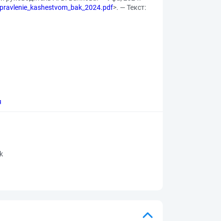
upravlenie_kashestvom_bak_2024.pdf
>. — Текст:
я
rk