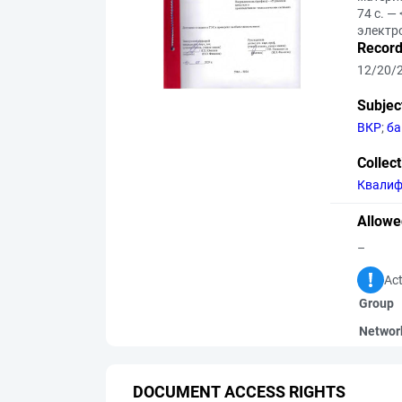
74 с. —
электр
Record
12/20/
Subjec
ВКР
;
ба
Collec
Квалиф
Allowe
–
Act
Group
Networ
DOCUMENT ACCESS RIGHTS