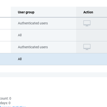
User group
Action
Authenticated users
All
Authenticated users
All
count:
0
 days:
0