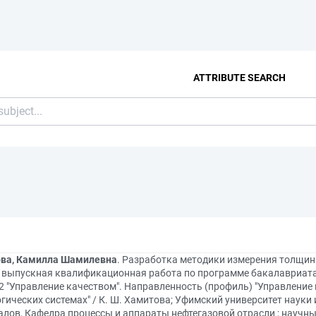
ATTRIBUTE SEARCH
ва, Камилла Шамилевна
. Разработка методики измерения толщин
: выпускная квалификационная работа по программе бакалавриата
02 "Управление качеством". Направленность (профиль) "Управление
гических системах" / К. Ш. Хамитова; Уфимский университет науки 
лов, Кафедра процессы и аппараты нефтегазовой отрасли ; научный