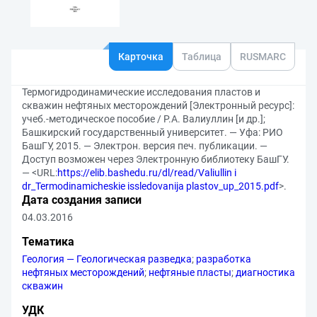
Карточка
Таблица
RUSMARC
Термогидродинамические исследования пластов и
скважин нефтяных месторождений [Электронный ресурс]:
учеб.-методическое пособие / Р.А. Валиуллин [и др.];
Башкирский государственный университет. — Уфа: РИО
БашГУ, 2015. — Электрон. версия печ. публикации. —
Доступ возможен через Электронную библиотеку БашГУ.
— <URL:
https://elib.bashedu.ru/dl/read/Valiullin i
dr_Termodinamicheskie issledovanija plastov_up_2015.pdf
>.
Дата создания записи
04.03.2016
Тематика
Геология — Геологическая разведка
;
разработка
нефтяных месторождений
;
нефтяные пласты
;
диагностика
скважин
УДК