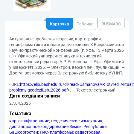
Карточка
Таблица
RUSMARC
Актуальные проблемы геодезии, картографии,
геоинформатики и кадастра: материалы X Всероссийской
научно-практической конференции (г. Уфа, 13 марта 2026
г.) / Уфимский университет науки и технологий ;
ответственный редактор А.Р. Усманова. — Уфа: Уфимский
университет, 2026. — Электрон. версия печ. публикации. —
Доступ возможен через Электронную библиотеку УУНИТ.
—
<URL:
https://elib.bashedu.ru/dl/read/UsmanovaAR_otvred_Aktual
problemy geodezii_sb_2026.pdf
>. — Текст: электронный
Дата создания записи
27.04.2026
Тематика
картографирование
;
геодезические изыскания
;
дистанционное зондирование Земли
;
Республика
Башкортостан
;
ГИС- платформы
;
кадастровая