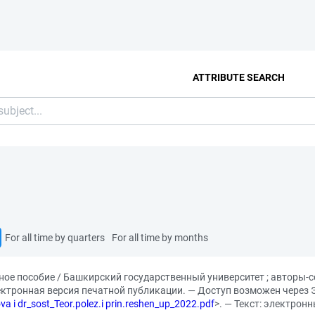
ATTRIBUTE SEARCH
For all time by quarters
For all time by months
ное пособие / Башкирский государственный университет ; авторы-сос
Электронная версия печатной публикации. — Доступ возможен через
va i dr_sost_Teor.polez.i prin.reshen_up_2022.pdf
>. — Текст: электрон