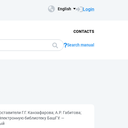
Login
English
CONTACTS
Search manual
тавители Г.Г. Канзафарова; А.Р. Габитова;
 Электронную библиотеку БашГУ. —
ный