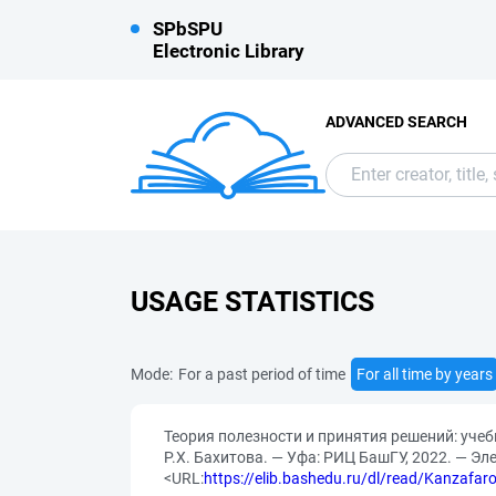
SPbSPU
Electronic Library
ADVANCED SEARCH
USAGE STATISTICS
Mode:
For a past period of time
For all time by years
Теория полезности и принятия решений: учеб
Р.Х. Бахитова. — Уфа: РИЦ БашГУ, 2022. — 
<URL:
https://elib.bashedu.ru/dl/read/Kanzafaro