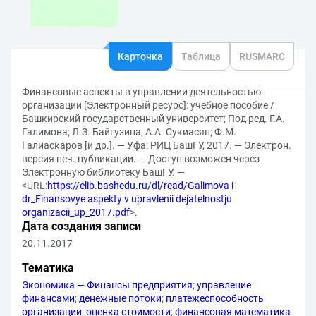
Карточка
Таблица
RUSMARC
Финансовые аспекты в управлении деятельностью
организации [Электронный ресурс]: учебное пособие /
Башкирский государственный университет; Под ред. Г.А.
Галимова; Л.З. Байгузина; А.А. Сукиасян; Ф.М.
Галиаскаров [и др.]. — Уфа: РИЦ БашГУ, 2017. — Электрон.
версия печ. публикации. — Доступ возможен через
Электронную библиотеку БашГУ. —
<URL:
https://elib.bashedu.ru/dl/read/Galimova i
dr_Finansovye aspekty v upravlenii dejatelnostju
organizacii_up_2017.pdf
>.
Дата создания записи
20.11.2017
Тематика
Экономика — Финансы предприятия
;
управление
финансами
;
денежные потоки
;
платежеспособность
организации
;
оценка стоимости
;
финансовая математика