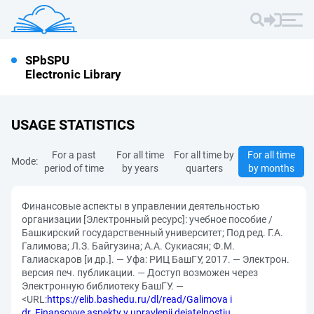
SPbSPU
Electronic Library
USAGE STATISTICS
For a past
For all time
For all time by
For all time
Mode:
period of time
by years
quarters
by months
Финансовые аспекты в управлении деятельностью
организации [Электронный ресурс]: учебное пособие /
Башкирский государственный университет; Под ред. Г.А.
Галимова; Л.З. Байгузина; А.А. Сукиасян; Ф.М.
Галиаскаров [и др.]. — Уфа: РИЦ БашГУ, 2017. — Электрон.
версия печ. публикации. — Доступ возможен через
Электронную библиотеку БашГУ. —
<URL:
https://elib.bashedu.ru/dl/read/Galimova i
dr_Finansovye aspekty v upravlenii dejatelnostju