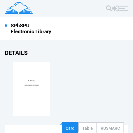
SPbSPU
Electronic Library
DETAILS
Card
Table
RUSMARC