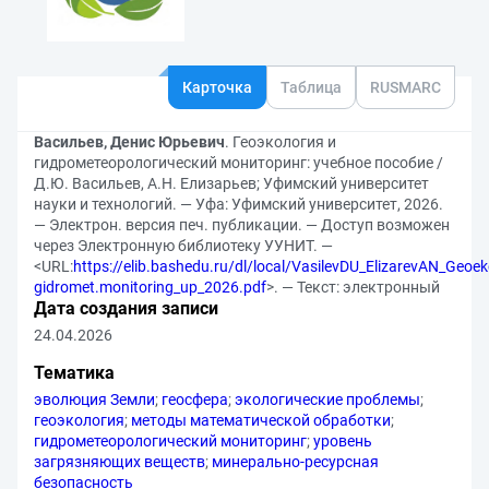
Карточка
Таблица
RUSMARC
Васильев, Денис Юрьевич
. Геоэкология и
гидрометеорологический мониторинг: учебное пособие /
Д.Ю. Васильев, А.Н. Елизарьев; Уфимский университет
науки и технологий. — Уфа: Уфимский университет, 2026.
— Электрон. версия печ. публикации. — Доступ возможен
через Электронную библиотеку УУНИТ. —
<URL:
https://elib.bashedu.ru/dl/local/VasilevDU_ElizarevAN_Geoeko
gidromet.monitoring_up_2026.pdf
>. — Текст: электронный
Дата создания записи
24.04.2026
Тематика
эволюция Земли
;
геосфера
;
экологические проблемы
;
геоэкология
;
методы математической обработки
;
гидрометеорологический мониторинг
;
уровень
загрязняющих веществ
;
минерально-ресурсная
безопасность