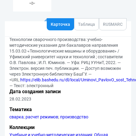
Карточка
Таблица
RUSMARC
Технологии сварочного производства: учебно-
методические указания для бакалавров направления
15.03.02-«Технологические машины и оборудование» /
Уфимский университет науки и технологий ; составители
О.В. Павлова ; И.П. Юминов. — Уфа: РИЦ УУНиТ, 2022. —
Электрон. версия печ. публикации. — Доступ возможен
через Электронную библиотеку БашГУ. —
<URL:
https://elib.bashedu.ru/dl/local/UminovI_PavlovO_sost_Teh
— Текст: электронный
Дата создания записи
28.02.2023
Тематика
сварка
;
расчет режимов
;
производство
Коллекции
Учебные и учебно-методические издания
;
Общая