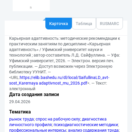
Карточка
Таблица
RUSMARC
Карьерная адаптивность: методические рекомендации к
практическим занятиям по дисциплине «Карьерная
адаптивность» / Уфимский университет науки и
технологий ; автор-составитель Л.Д. Сайфуллина. — Уфа:
Уфимский университет, 2026. — Электрон. версия печ.
публикации. — Доступ возможен через Электронную
библиотеку УУНИТ. —
<URL:
https://elib.bashedu.ru/dl/local/SaifullinaLD_avt-
sost_Karernaya adaptivnost_mu_2026.pdf
>. — Текст:
электронный
Дата создания записи
29.04.2026
Тематика
рынок труда
;
спрос на рабочую силу
;
диагностика
личностного профиля
;
психодиагностические методики
;
профессиональные интересы
;
анализ содержания труда
;