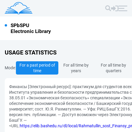
SPbSPU
Electronic Library
USAGE STATISTICS
For a past period of
For all time by
For all time by
Mode:
time
years
quarters
Финансы [Электронный ресурс]: практикум для студентов все
Института управления и безопасности предпринимательства 
38.05.01 «Экономическая безопасность» специализации «Эко
обеспечение экономической безопасности / Башкирский госу
университет; сост. Ю.Я. Рахматуллин. — Уфа: РИЦ БашГУ, 2016.
версия печ. публикации. — Доступ возможен через Электронн
БашГУ. —
<URL:
https://elib.bashedu.ru/dl/local/Rahmatullin_sost_Finansy_