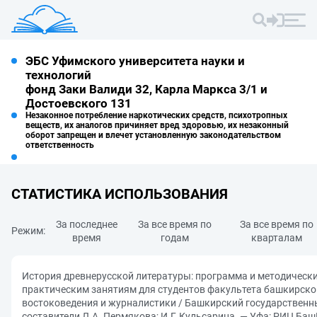
ЭБС Уфимского университета науки и
технологий
фонд Заки Валиди 32, Карла Маркса 3/1 и
Достоевского 131
Незаконное потребление наркотических средств, психотропных
веществ, их аналогов причиняет вред здоровью, их незаконный
оборот запрещен и влечет установленную законодательством
ответственность
СТАТИСТИКА ИСПОЛЬЗОВАНИЯ
За последнее
За все время по
За все время по
Режим:
время
годам
кварталам
История древнерусской литературы: программа и методически
практическим занятиям для студентов факультета башкирско
востоковедения и журналистики / Башкирский государственны
составители Л.А. Пермякова; И.Г. Кульсарина. — Уфа: РИЦ БашГ