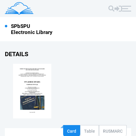
SPbSPU
Electronic Library
DETAILS
Card
Table
RUSMARC