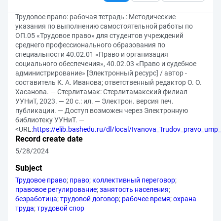
Трудовое право: рабочая тетрадь : Методические
указания по выполнению самостоятельной работы по
ОП.05 «Трудовое право» для студентов учреждений
среднего профессионального образования по
специальности 40.02.01 «Право и организация
социального обеспечения», 40.02.03 «Право и судебное
администрирование» [Электронный ресурс] / автор -
составитель К. А. Иванова; ответственный редактор О. О.
Хасанова. — Стерлитамак: Стерлитамакский филиал
УУНиТ, 2023. — 20 с.: ил. — Электрон. версия печ.
публикации. — Доступ возможен через Электронную
библиотеку УУНиТ. —
<URL:
https://elib.bashedu.ru/dl/local/Ivanova_Trudov_pravo_ump
Record create date
5/28/2024
Subject
Трудовое право
;
право
;
коллективный переговор
;
правовое регулирование
;
занятость населения
;
безработица
;
трудовой договор
;
рабочее время
;
охрана
труда
;
трудовой спор