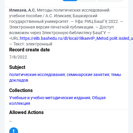
Иликаев, А.С.
Методы политических исследований:
учебное пособие / А.С. Иликаев; Башкирский
государственный университет. — Уфа: РИЦ БашГУ, 2022. —
Электронная версия печатной публикации. — Доступ
возможен через Электронную библиотеку БашГУ. —
<URL:
https://elib.bashedu.ru/dl/local/IlikaevIP_Metod.polit.issled
— Текст: электронный
Record create date
7/8/2022
Subject
политические исследования
;
семинарские занятия
;
темы
докладов
Collections
Учебные и учебно-методические издания
;
Общая
коллекция
Allowed Actions
–