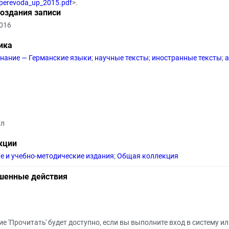
perevoda_up_2015.pdf
>.
создания записи
2016
ика
нание — Германские языки
;
научные тексты
;
иностранные тексты
;
а
1
гл
кции
е и учебно-методические издания
;
Общая коллекция
шенные действия
е 'Прочитать' будет доступно, если вы выполните вход в систему и