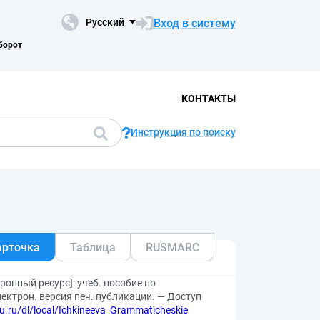
Вход в систему
Русский
борот
КОНТАКТЫ
Инструкция по поиску
арточка
Таблица
RUSMARC
онный ресурс]: учеб. пособие по
лектрон. версия печ. публикации. — Доступ
du.ru/dl/local/Ichkineeva_Grammaticheskie