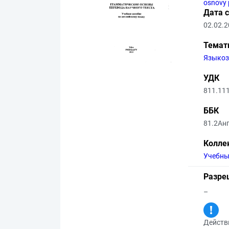
osnovy 
Дата 
02.02.
Темат
Языкоз
УДК
811.11
ББК
81.2Ан
Колле
Учебны
Разре
–
Действи