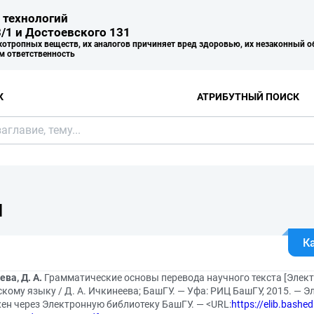
 технологий
/1 и Достоевского 131
хотропных веществ, их аналогов причиняет вред здоровью, их незаконный о
м ответственность
К
АТРИБУТНЫЙ ПОИСК
Я
К
ва, Д. А.
Грамматические основы перевода научного текста [Электр
кому языку / Д. А. Ичкинеева; БашГУ. — Уфа: РИЦ БашГУ, 2015. — Э
ен через Электронную библиотеку БашГУ. — <URL:
https://elib.bashe