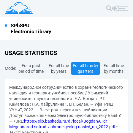
SPbSPU
Electronic Library
USAGE STATISTICS
For a past
For all time
For all time by
For all time
Mode:
period of time
by years
quarters
by months
Международное сотрудничество в охране геологического
наследия и геопарки: учебное пособие / Уфимский
университет науки и технологий ; Е.А. Богдан ; Р.Г.
Камалова ; Л.А. Хайруллина ; Л.Н. Белан. — Уфа: РИЦ
УУНиТ, 2022. — Электрон. версия печ. публикации. —
Доступ возможен через Электронную библиотеку БашГУ.
— <URL:
https://elib.bashedu.ru/dl/local/BogdanA i dr
Megdunarod.sotrud.v ohrane geolog.nasled_up_2022.pdf
>. —
Текст: электронный