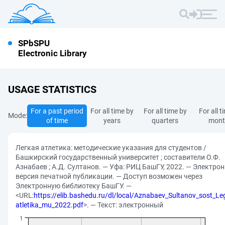
SPbSPU
Electronic Library
USAGE STATISTICS
For a past period
For all time by
For all time by
For all 
Mode:
of time
years
quarters
mont
Легкая атлетика: методические указания для студентов /
Башкирский государственный университет ; составители О.Ф.
Азнабаев ; А.Д. Султанов. — Уфа: РИЦ БашГУ, 2022. — Электро
версия печатной публикации. — Доступ возможен через
Электронную библиотеку БашГУ. —
<URL:
https://elib.bashedu.ru/dl/local/Aznabaev_Sultanov_sost_L
atletika_mu_2022.pdf
>. — Текст: электронный