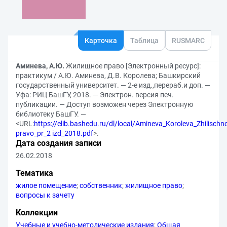
Карточка
Таблица
RUSMARC
Аминева, А.Ю.
Жилищное право [Электронный ресурс]:
практикум / А.Ю. Аминева, Д.В. Королева; Башкирский
государственный университет. — 2-е изд.,перераб.и доп. —
Уфа: РИЦ БашГУ, 2018. — Электрон. версия печ.
публикации. — Доступ возможен через Электронную
библиотеку БашГУ. —
<URL:
https://elib.bashedu.ru/dl/local/Amineva_Koroleva_Zhilischn
pravo_pr_2 izd_2018.pdf
>.
Дата создания записи
26.02.2018
Тематика
жилое помещение
;
собственник
;
жилищное право
;
вопросы к зачету
Коллекции
Учебные и учебно-методические издания
;
Общая