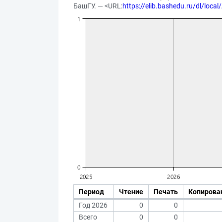
БашГУ. — <URL:
https://elib.bashedu.ru/dl/loca
Период
Чтение
Печать
Копирова
Год 2026
0
0
Всего
0
0