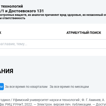
 технологий
/1 и Достоевского 131
хотропных веществ, их аналогов причиняет вред здоровью, их незаконный о
м ответственность
К
АТРИБУТНЫЙ ПОИСК
АНИЯ
ам
За все время по кварталам
За все время по месяцам
ке / Уфимский университет науки и технологий ; Ф. Г. Аминев; А. Б.
фа: РИЦ УУНиТ, 2022. — Электрон. версия печ. публикации. — Дос