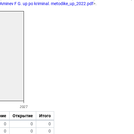
l/Aminev F G. up po kriminal. metodike_up_2022.pdf
>.
ние
Открытие
Итого
0
0
0
0
0
0