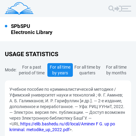
SPbSPU
Electronic Library
USAGE STATISTICS
For a past
For all time
For all time by
For all time
Mode:
period of time
by years
quarters
by months
Учебное пособие по криминалистической методике /
Уфимский университет науки и технологий ; Ф. Г. Аминев;
А. Б. Галимханов; И. Р. Гарифуллин [и др.]. — 2-е издание,
дополненное и переработанное. — Уфа: РИЦ УУНиТ, 2022.
— Электрон. версия печ. публикации. — Доступ возможен
через Электронную библиотеку БашГУ. —
<URL:
https://elib.bashedu.ru/dl/local/Aminev F G. up po
kriminal. metodike_up_2022.pdf
>.