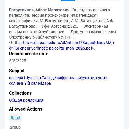
Багаутдинов, Айрат Маратович
. Календарь верхнего
палеолита. Теория происхождения календаря:
монография / А.М. Багаутдинов, А.М. Багаутдинов, А.Ф.
Багаутдинова. — Уфа: Аэтерна, 2025. — Электронная
версия печатной публикации. — Доступ возможен через
Электронную библиотеку УУНиТ. —
<URL:
https://elib.bashedu.ru/dl/internet/BagautdinovAM_i
dr_Kalendar verhnego paleolita_mon_2025.pdf
>.
Record create date
5/5/2025
Subject
пещера Шульган-Таш
;
дешифровка рисунков
;
лунно-
солнечный календарь
Collections
Общая коллекция
Allowed Actions
Read
Group