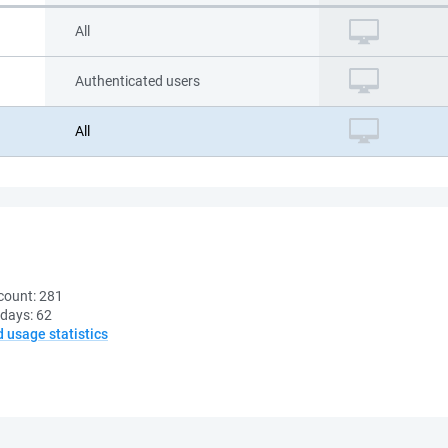
All
Authenticated users
All
count:
281
 days:
62
d usage statistics