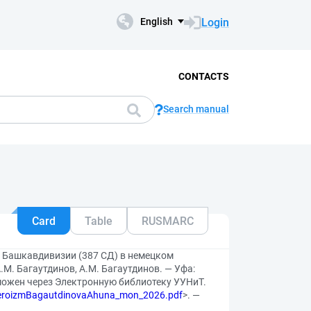
Login
English
CONTACTS
Search manual
Card
Table
RUSMARC
3 Башкавдивизии (387 СД) в немецком
.М. Багаутдинов, А.М. Багаутдинов. — Уфа:
зможен через Электронную библиотеку УУНиТ.
_GeroizmBagautdinovaAhuna_mon_2026.pdf
>. —