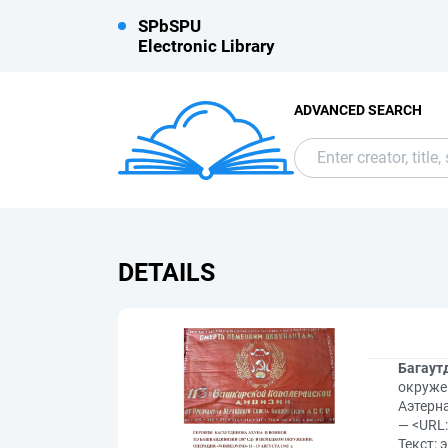
SPbSPU
Electronic Library
ADVANCED SEARCH
DETAILS
Багаут
окружен
Аэтерн
— <URL:
Текст: