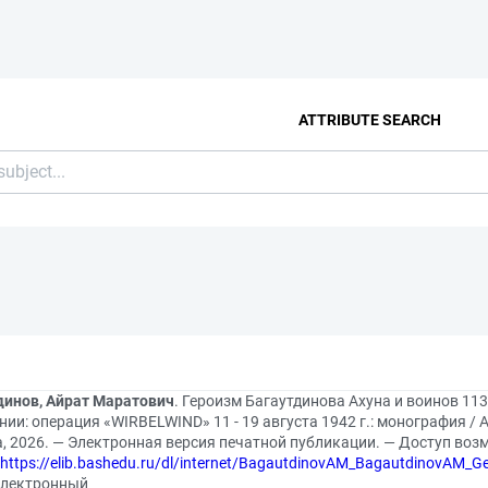
ATTRIBUTE SEARCH
динов, Айрат Маратович
. Героизм Багаутдинова Ахуна и воинов 11
ии: операция «WIRBELWIND» 11 - 19 августа 1942 г.: монография / А
а, 2026. — Электронная версия печатной публикации. — Доступ во
https://elib.bashedu.ru/dl/internet/BagautdinovAM_BagautdinovAM
 электронный