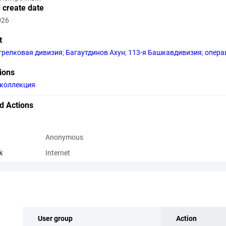
 create date
026
t
стрелковая дивизия
;
Багаутдинов Ахун
;
113-я Башкавдивизия
;
опера
tions
коллекция
d Actions
Anonymous
k
Internet
User group
Action