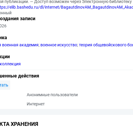
ой публикации. — Доступ возможен через Электронную библиотеку
ttps://elib.bashedu.ru/dl/internet/BagautdinovAM_BagautdinovAM_A
онный
создания записи
2026
ика
 военная академия
;
военное искусство
;
теория общевойскового бо
кции
коллекция
шенные действия
тать
Анонимные пользователи
Интернет
КТА ХРАНЕНИЯ