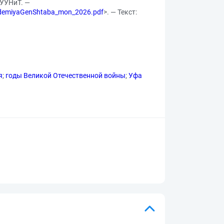
 УУНиТ. —
kademiyaGenShtaba_mon_2026.pdf
>. — Текст:
я
;
годы Великой Отечественной войны
;
Уфа