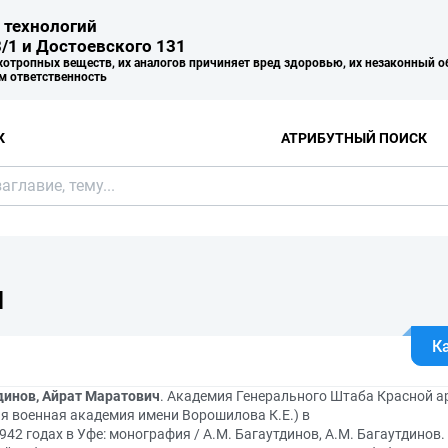
 технологий
/1 и Достоевского 131
хотропных веществ, их аналогов причиняет вред здоровью, их незаконный о
м ответственность
К
АТРИБУТНЫЙ ПОИСК
Я
К
динов, Айрат Маратович
. Академия Генерального Штаба Красной 
я военная академия имени Ворошилова К.Е.) в
42 годах в Уфе: монография / А.М. Багаутдинов, А.М. Багаутдинов.