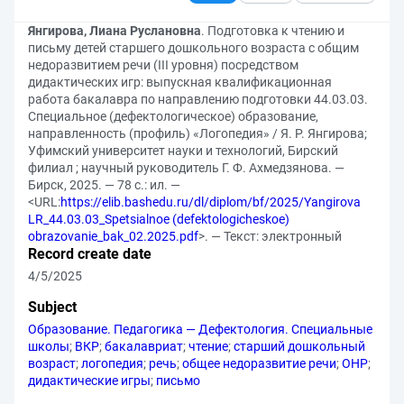
Янгирова, Лиана Руслановна
. Подготовка к чтению и
письму детей старшего дошкольного возраста с общим
недоразвитием речи (III уровня) посредством
дидактических игр: выпускная квалификационная
работа бакалавра по направлению подготовки 44.03.03.
Специальное (дефектологическое) образование,
направленность (профиль) «Логопедия» / Я. Р. Янгирова;
Уфимский университет науки и технологий, Бирский
филиал ; научный руководитель Г. Ф. Ахмедзянова. —
Бирск, 2025. — 78 с.: ил. —
<URL:
https://elib.bashedu.ru/dl/diplom/bf/2025/Yangirova
LR_44.03.03_Spetsialnoe (defektologicheskoe)
obrazovanie_bak_02.2025.pdf
>. — Текст: электронный
Record create date
4/5/2025
Subject
Образование. Педагогика — Дефектология. Специальные
школы
;
ВКР
;
бакалавриат
;
чтение
;
старший дошкольный
возраст
;
логопедия
;
речь
;
общее недоразвитие речи
;
ОНР
;
дидактические игры
;
письмо