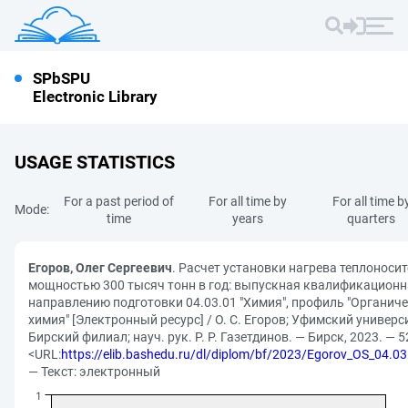
SPbSPU
Electronic Library
USAGE STATISTICS
For a past period of
For all time by
For all time b
Mode:
time
years
quarters
Егоров, Олег Сергеевич
. Расчет установки нагрева теплоноси
мощностью 300 тысяч тонн в год: выпускная квалификационн
направлению подготовки 04.03.01 "Химия", профиль "Органич
химия" [Электронный ресурс] / О. С. Егоров; Уфимский универси
Бирский филиал; науч. рук. Р. Р. Газетдинов. — Бирск, 2023. — 52
<URL:
https://elib.bashedu.ru/dl/diplom/bf/2023/Egorov_OS_04.0
— Текст: электронный