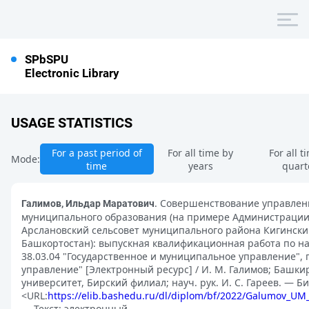
SPbSPU
Electronic Library
USAGE STATISTICS
For a past period of
For all time by
For all t
Mode:
time
years
quart
. Совершенствование управле
Галимов, Ильдар Маратович
муниципального образования (на примере Администрации
Арслановский сельсовет муниципального района Кигински
Башкортостан): выпускная квалификационная работа по н
38.03.04 "Государственное и муниципальное управление"
управление" [Электронный ресурс] / И. М. Галимов; Башк
университет, Бирский филиал; науч. рук. И. С. Гареев. — Бир
<URL:
https://elib.bashedu.ru/dl/diplom/bf/2022/Galumov_U
— Текст: электронный