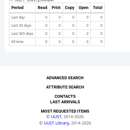
Period
Read
Print
Copy
Open
Total
Last day
0
0
0
0
0
Last 30 days
0
0
0
0
0
Last 365 days
0
0
0
0
0
All time
0
0
0
0
0
ADVANCED SEARCH
ATTRIBUTE SEARCH
CONTACTS
LAST ARRIVALS
MOST REQUESTED ITEMS
©
UUST
, 2014-2026
©
UUST Library
, 2014-2026