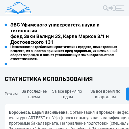
ЭБС Уфимского университета науки и
технологий
фонд Заки Валиди 32, Карла Маркса 3/1 и
Достоевского 131
Незаконное потребление наркотических средств, психотропных
веществ, их аналогов причиняет вред здоровью, их незаконный
оборот запрещен и влечет установленную законодательством
ответственность
СТАТИСТИКА ИСПОЛЬЗОВАНИЯ
За последнее
За все время по
За все время по
Режим:
время
годам
кварталам
Воробьева, Дарья Васильевна
. Организация и проведение фе
культуры ART-FEST в г.Уфа (проект): выпускная квалификацио
программе бакалавриата. Направление подготовки (специальн
"Менеджмент". Направленность (профиль): "Менеджмент органи