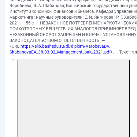
Воробьева, Э. А. Шабанова; Башкирский государственный унив
Институт экономики, финансов и бизнеса, Кафедра управлени
маркетинга ; научные руководители: Е. И. Янгирова ; Р. Г. Хаби
2021. — 55 с. — НЕЗАКОННОЕ ПОТРЕБЛЕНИЕ НАРКОТИЧЕСКИХ
ПСИХОТРОПНЫХ ВЕЩЕСТВ, ИХ АНАЛОГОВ ПРИЧИНЯЕТ ВРЕД
НЕЗАКОННЫЙ ОБОРОТ ЗАПРЕЩЕН И ВЛЕЧЕТ УСТАНОВЛЕНН
ЗАКОНОДАТЕЛЬСТВОМ ОТВЕТСТВЕННОСТЬ. —
<URL:
https://elib.bashedu.ru/dl/diplom/VarobevaDV,
ShabanovaEA_38.03.02_Management_bak_2021.pdf
>. — Текст: 