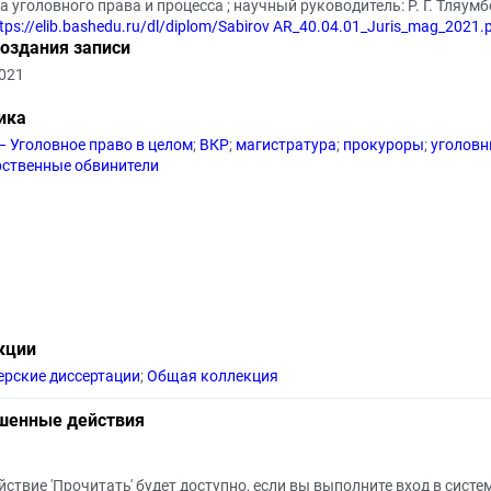
 уголовного права и процесса ; научный руководитель: Р. Г. Тляумбе
tps://elib.bashedu.ru/dl/diplom/Sabirov AR_40.04.01_Juris_mag_2021.
создания записи
2021
ика
— Уголовное право в целом
;
ВКР
;
магистратура
;
прокуроры
;
уголовн
рственные обвинители
кции
ерские диссертации
;
Общая коллекция
шенные действия
йствие 'Прочитать' будет доступно, если вы выполните вход в систе