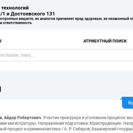
 технологий
/1 и Достоевского 131
хотропных веществ, их аналогов причиняет вред здоровью, их незаконный о
м ответственность
К
АТРИБУТНЫЙ ПОИСК
Я
К
в, Айдар Робертович
. Участие прокурора в уголовном процессе: 
мме магистратуры. Направление подготовки: Юриспруденция. Напра
ый процесс и криминалистика / А. Р. Сабиров; Башкирский государ