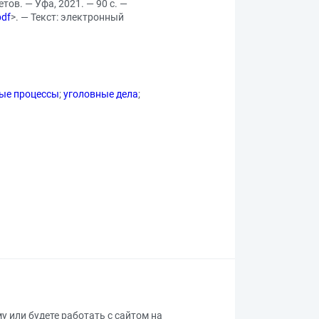
тов. — Уфа, 2021. — 90 с. —
pdf
>. — Текст: электронный
ые процессы
;
уголовные дела
;
му или будете работать с сайтом на