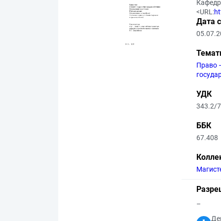
Кафедра
<URL:
ht
Дата 
05.07.
Темат
Право 
госуда
УДК
343.2/7
ББК
67.408
Колле
Магист
Разре
–
Де