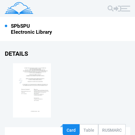
SPbSPU
Electronic Library
DETAILS
Card
Table
RUSMARC