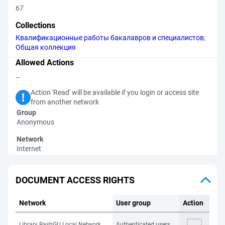
67
Collections
Квалификационные работы бакалавров и специалистов
;
Общая коллекция
Allowed Actions
–
Action 'Read' will be available if you login or access site
from another network
Group
Anonymous
Network
Internet
DOCUMENT ACCESS RIGHTS
Network
User group
Action
Library BashGU Local Network
Authenticated users