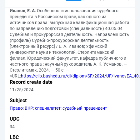
Иванов, Е. А.
Особенности использования судебного
прецедента в Российском праве, как одного из
источников права: выпускная квалификационная работа
по направлению подготовки (специальность) 40.05.04
Судебная и прокурорская деятельность. Направленность
(профиль) Судебно-прокурорская деятельность
[Электронный ресурс] / Е. А. Иванов; Уфимский
университет науки и технологий, Стерлитамакский
филиал, Юридический факультет, кафедра публичного и
частного права ; научный руководитель А. К. Усманов. —
Стерлитамак, 2024. — 50 с. —
<URL:
https://elib.bashedu.ru/dl/diplom/SF/2024/UF/IvanovEA_4
Record create date
11/25/2024
Subject
Право
;
ВКР
;
специалитет
;
судебный прецендент
UDC
34
LBC