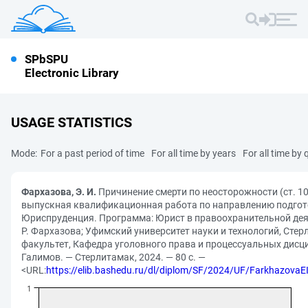
SPbSPU
Electronic Library
USAGE STATISTICS
Mode:
For a past period of time
For all time by years
For all time by 
Фархазова, Э. И.
Причинение смерти по неосторожности (ст. 1
выпускная квалификационная работа по направлению подгото
Юриспруденция. Программа: Юрист в правоохранительной деят
Р. Фархазова; Уфимский университет науки и технологий, Ст
факультет, Кафедра уголовного права и процессуальных дисци
Галимов. — Стерлитамак, 2024. — 80 с. —
<URL:
https://elib.bashedu.ru/dl/diplom/SF/2024/UF/Farkhazov