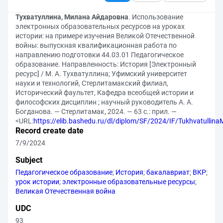
Тухватуллина, Милана Айдаровна
. Использование
электронных образовательных ресурсов на уроках
истории: на примере изучения Великой Отечественной
войны: выпускная квалификационная работа по
направлению подготовки 44.03.01 Педагогическое
образование. Направленность: История [Электронный
ресурс] / М. А. Тухватуллина; Уфимский университет
науки и технологий, Стерлитамакский филиал,
Исторический фаультет, Кафедра всеобщей истории и
философских дисциплин ; научный руководитель А. А.
Богданова. — Стерлитамак, 2024. — 63 с.: прил. —
<URL:
https://elib.bashedu.ru/dl/diplom/SF/2024/IF/Tukhvatulli
Record create date
7/9/2024
Subject
Педагогическое образование
;
История
;
бакалавриат
;
ВКР
;
урок истории
;
электронные образовательные ресурсы
;
Великая Отечественная война
UDC
93