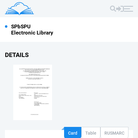
SPbSPU
Electronic Library
DETAILS
Card
Table
RUSMARC