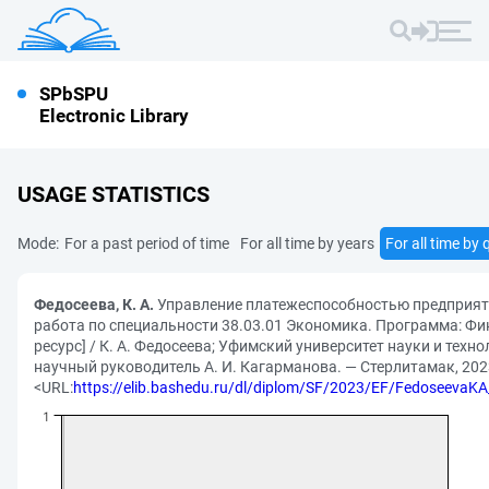
SPbSPU
Electronic Library
USAGE STATISTICS
Mode:
For a past period of time
For all time by years
For all time by 
Федосеева, К. А.
Управление платежеспособностью предприят
работа по специальности 38.03.01 Экономика. Программа: Фи
ресурс] / К. А. Федосеева; Уфимский университет науки и техн
научный руководитель А. И. Кагарманова. — Стерлитамак, 2023
<URL:
https://elib.bashedu.ru/dl/diplom/SF/2023/EF/Fedoseeva