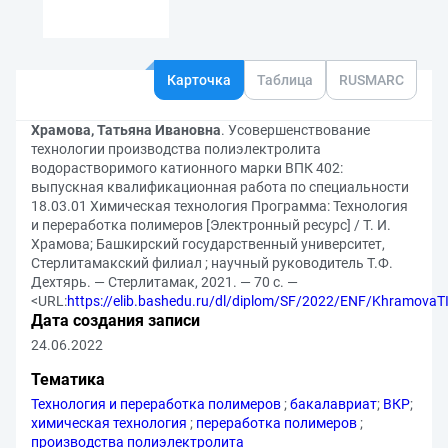
Карточка
Таблица
RUSMARC
Храмова, Татьяна Ивановна
. Усовершенствование
технологии производства полиэлектролита
водорастворимого катионного марки ВПК 402:
выпускная квалификационная работа по специальности
18.03.01 Химическая технология Программа: Технология
и переработка полимеров [Электронный ресурс] / Т. И.
Храмова; Башкирский государственный университет,
Стерлитамакский филиал ; научный руководитель Т.Ф.
Дехтярь. — Стерлитамак, 2021. — 70 с. —
<URL:
https://elib.bashedu.ru/dl/diplom/SF/2022/ENF/Khramova
Дата создания записи
24.06.2022
Тематика
Технология и переработка полимеров
;
бакалавриат
;
ВКР
;
химическая технология
;
переработка полимеров
;
производства полиэлектролита