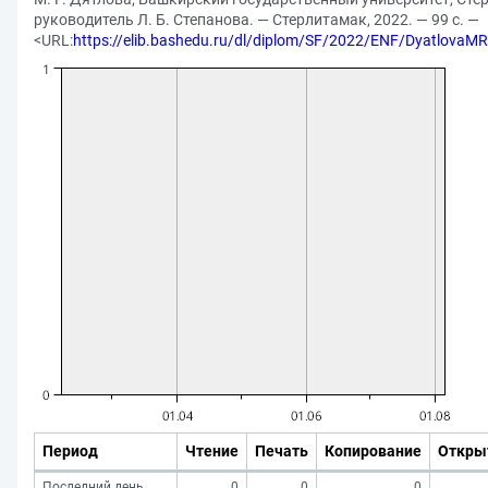
руководитель Л. Б. Степанова. — Стерлитамак, 2022. — 99 с. —
<URL:
https://elib.bashedu.ru/dl/diplom/SF/2022/ENF/Dyatlova
Период
Чтение
Печать
Копирование
Откры
Последний день
0
0
0