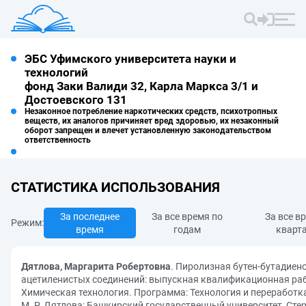
ЭБС Уфимского университета науки и
технологий
фонд Заки Валиди 32, Карла Маркса 3/1 и
Достоевского 131
Незаконное потребление наркотических средств, психотропных
веществ, их аналогов причиняет вред здоровью, их незаконный
оборот запрещен и влечет установленную законодательством
ответственность
СТАТИСТИКА ИСПОЛЬЗОВАНИЯ
За последнее
За все время по
За все в
Режим:
время
годам
кварт
Дятлова, Маргарита Робертовна
. Пиролизная бутен-бутадиен
ацетиленистых соединений: выпускная квалификационная раб
Химическая технология. Программа: Технология и переработка
М. Р. Дятлова; Башкирский государственный университет, Ст