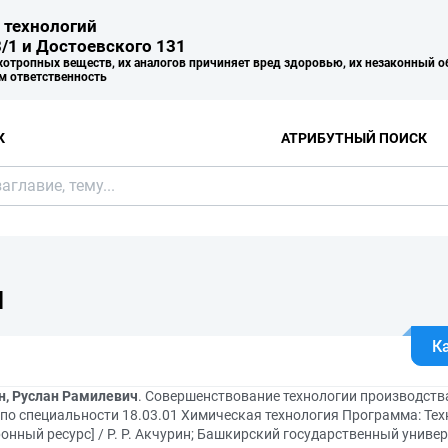
 технологий
/1 и Достоевского 131
хотропных веществ, их аналогов причиняет вред здоровью, их незаконный о
м ответственность
К
АТРИБУТНЫЙ ПОИСК
Я
К
н, Руслан Рамилевич
. Совершенствование технологии производст
 по специальности 18.03.01 Химическая технология Программа: Те
онный ресурс] / Р. Р. Акчурин; Башкирский государственный униве