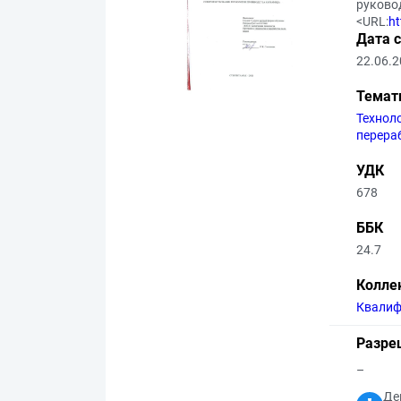
руковод
<URL:
ht
Дата 
22.06.
Темат
Технол
перера
УДК
678
ББК
24.7
Колле
Квалиф
Разре
–
Де