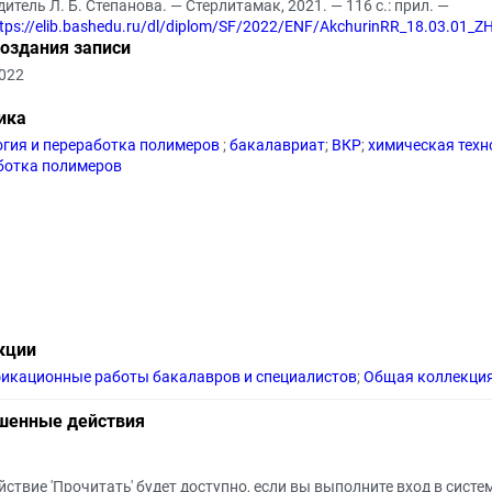
итель Л. Б. Степанова. — Стерлитамак, 2021. — 116 с.: прил. —
tps://elib.bashedu.ru/dl/diplom/SF/2022/ENF/AkchurinRR_18.03.01_
создания записи
2022
ика
огия и переработка полимеров
;
бакалавриат
;
ВКР
;
химическая тех
ботка полимеров
кции
икационные работы бакалавров и специалистов
;
Общая коллекци
шенные действия
йствие 'Прочитать' будет доступно, если вы выполните вход в систе