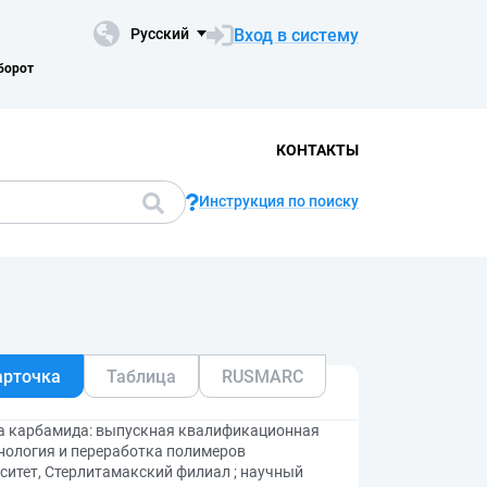
Вход в систему
Русский
борот
КОНТАКТЫ
Инструкция по поиску
арточка
Таблица
RUSMARC
ва карбамида: выпускная квалификационная
хнология и переработка полимеров
рситет, Стерлитамакский филиал ; научный