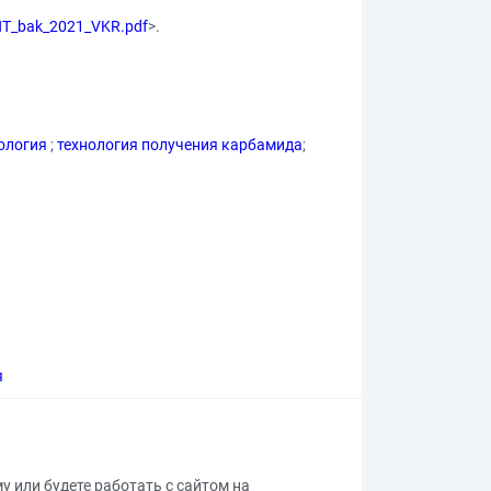
ZHT_bak_2021_VKR.pdf
>.
нология
;
технология получения карбамида
;
я
му или будете работать с сайтом на